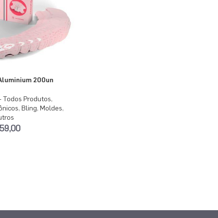
Aluminium 200un
- Todos Produtos
,
ônicos
,
Bling
,
Moldes
,
utros
59,00