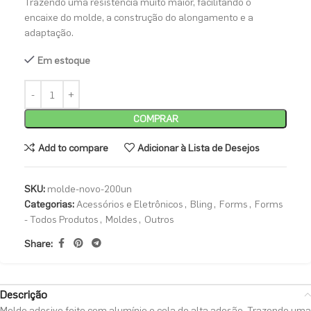
Trazendo uma resistência muito maior, facilitando o
encaixe do molde, a construção do alongamento e a
adaptação.
Em estoque
COMPRAR
Add to compare
Adicionar à Lista de Desejos
SKU:
molde-novo-200un
Categorias:
Acessórios e Eletrônicos
,
Bling
,
Forms
,
Forms
- Todos Produtos
,
Moldes
,
Outros
Share:
Descrição
Molde adesivo feito com alumínio e cola de alta adesão. Trazendo uma