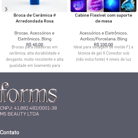
Broca de Cerâmica #
Cabine Flexível com suporte
Arredondada Rosa
de mesa
Brocas
,
Acessórios e
Acessórios e Eletrônicos
,
Eletrônicos
,
Bling
Acrílico/Porcelana
,
Bling
R$
40,00
R$
100,00
Brocas para lixadeiras em
Ideal para secagem de molde F1 e
cerâmica, alta durabilidade e
técnica de gel X Conector usb
desgaste, muito resistente e alta
(não inclui fonte) 4 níveis de luz
qualidade em lixamento para
unhas. Formato arredondado para
lixamento eficaz sem ferir a
cliente.
CNPJ: 41.882.482/0001-38
MS BEAUTY LTDA
Contato