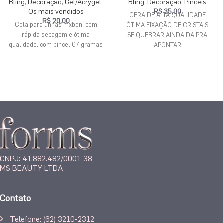
Bling
,
Decoração
,
Gel/Acrygel
,
Bling
,
Decoração
,
Pincéis
Os mais vendidos
R$
35,00
CERA DE ALTA QUALIDADE
R$
20,00
Cola para unhas mxbon, com
ÓTIMA FIXAÇÃO DE CRISTAIS
rápida secagem e ótima
SE QUEBRAR AINDA DA PRA
qualidade. com pincel 07 gramas
APONTAR
PONTA DE FERRO PARA
EMPURRAR E POSICIONAR O
CRISTAL
CABO DECORADO
CNPJ: 41.882.482/0001-38
MS BEAUTY LTDA
Contato
Telefone: (62) 3210-2312