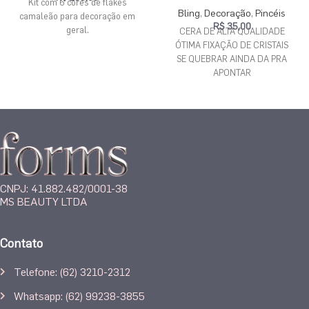
Kit com 6 cores de flakes
Bling
,
Decoração
,
Pincéis
camaleão para decoração em
R$
35,00
geral.
CERA DE ALTA QUALIDADE
ÓTIMA FIXAÇÃO DE CRISTAIS
SE QUEBRAR AINDA DA PRA
APONTAR
PONTA DE FERRO PARA
EMPURRAR E POSICIONAR O
CRISTAL
CABO DECORADO
CNPJ: 41.882.482/0001-38
MS BEAUTY LTDA
Contato
Telefone: (62) 3210-2312
Whatsapp: (62) 99238-3855