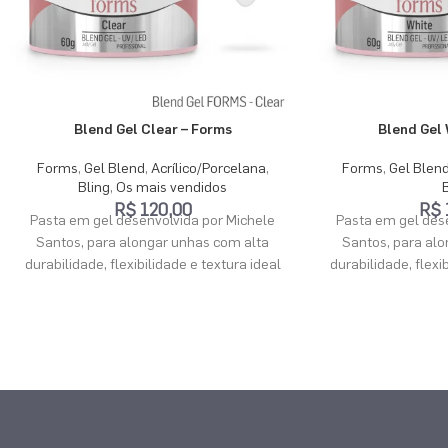
Blend Gel Clear – Forms
Blend Gel 
Forms
,
Gel Blend
,
Acrílico/Porcelana
,
Forms
,
Gel Blen
Bling
,
Os mais vendidos
R$
120,00
R$
Pasta em gel desenvolvida por Michele
Pasta em gel des
Santos, para alongar unhas com alta
Santos, para al
durabilidade, flexibilidade e textura ideal
durabilidade, flexi
para trabalhado. A massa tem a
para trabalha
vantagem de uma textura como acrílico,
vantagem de uma t
porém, secando apenas na cabine,
porém, secando
proporcionando maior facilidade na
proporcionando 
modelagem das unhas, evitando
modelagem das
lixamento excessivo, além de não conter
lixamento excessi
o forte odor típico do acrílico. A pasta não
o forte odor típico 
contém pigmentos ou solventes, e as
contém pigmento