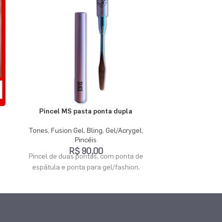
Prep 
Bling
,
Gel/Ac
Pincel MS pasta ponta dupla
Desidratador 
ácido, usado em
Tones
,
Fusion Gel
,
Bling
,
Gel/Acrygel
,
e acrílico 
Pincéis
R$
90,00
Pincel de duas pontas, com ponta de
espátula e ponta para gel/fashion.