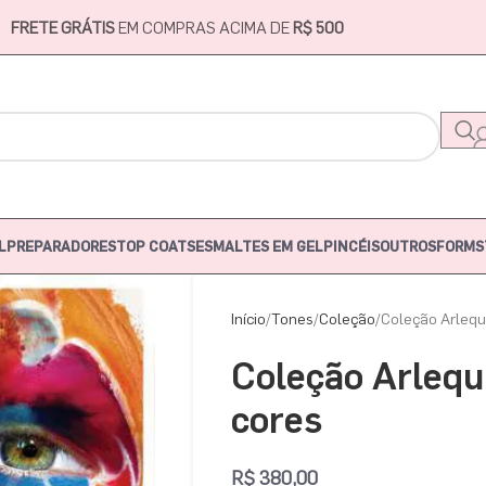
FRETE GRÁTIS
EM COMPRAS ACIMA DE
R$ 500
L
PREPARADORES
TOP COATS
ESMALTES EM GEL
PINCÉIS
OUTROS
FORMS
Início
Tones
Coleção
Coleção Arlequ
Coleção Arlequ
cores
R$
380,00