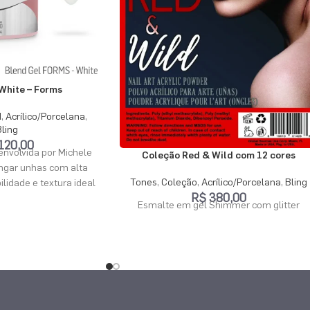
White – Forms
d
,
Acrílico/Porcelana
,
Bling
120,00
envolvida por Michele
Coleção Red & Wild com 12 cores
ongar unhas com alta
Tones
,
Coleção
,
Acrílico/Porcelana
,
Bling
bilidade e textura ideal
R$
380,00
do. A massa tem a
Esmalte em gel Shimmer com glitter
extura como acrílico,
 apenas na cabine,
maior facilidade na
 unhas, evitando
vo, além de não conter
do acrílico. A pasta não
s ou solventes, e as