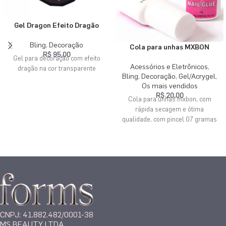
Gel Dragon Efeito Dragão
Bling
,
Decoração
Cola para unhas MXBON
R$
95,00
Gel para decoração com efeito
Acessórios e Eletrônicos
,
dragão na cor transparente
Bling
,
Decoração
,
Gel/Acrygel
,
Os mais vendidos
R$
20,00
Cola para unhas mxbon, com
rápida secagem e ótima
qualidade. com pincel 07 gramas
CNPJ: 41.882.482/0001-38
MS BEAUTY LTDA