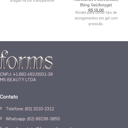
dragão na cor transparente
Bling
,
Gel/Acrygel
R$
15,00
Alicate para cortar tips de
alongamentos em gel com
precisão.
CNPJ: 41.882.482/0001-38
MS BEAUTY LTDA
Contato
Telefone: (62) 3210-2312
Whatsapp: (62) 99238-3855