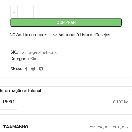
COMPRAR
Add to compare
Adicionar à Lista de Desejos
SKU:
forms-gel-fnsh-pnk
Categoria:
Bling
Share:
Informação adicional
PESO
0,100 kg
TAAMANHO
#2
,
#4
,
#8
,
#10
,
#12