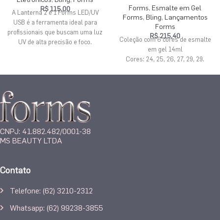
Forms
,
Esmalte em Gel
R$
115,00
A Lanterna 2 e 1 Forms LED/UV
Forms
,
Bling
,
Lançamentos
USB é a ferramenta ideal para
Forms
profissionais que buscam uma luz
R$
215,40
Coleção com 6 cores de esmalte
UV de alta precisão e foco.
em gel 14ml
Equipada com LED de altíssima
Cores: 24, 25, 26, 27, 29, 29.
qualidade, oferece polimerização
controlada e desempenho
superior.
Compacta, vem com um suporte
que aumenta sua precisão, leve,
com a potencia que você precisa.
CNPJ: 41.882.482/0001-38
Ideal para secar base, esmalte
MS BEAUTY LTDA
em gel e gel de construção.
Configuração de temporizador
duplo.
Contato
Telefone: (62) 3210-2312
Whatsapp: (62) 99238-3855